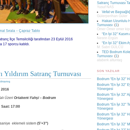
Satranç Turnuvası 
Yusuf NAS
Vefat ve Başsağlı
Gülerperihan Güler
Hakan Uzunlulu Hı
Turnuvası
(
1
)
Ömer Ömer omer ki
inal Sırala – Çapraz Tablo
“En İyi 32″ Kasım
Nesrin Ergün
ranç İlçe Temsilciliği tarafından 23 Eylül 2016
“En İyi 32″ Ekim 
 17 sporcu katıldı.
M. Sabri GÜLCÜ
TED Bodrum Kolej
Turnuvası
(
1
)
ataberk altuntaş
SON YAZILAR
 Yıldırım Satranç Turnuvası
Bodrum “En İyi 32” H
ılmamış
Bodrum “En İyi 32” E
Yönergesi
 2016
Bodrum “En İyi 32” A
alı Üzeri
Ortakent-Yahşi – Bodrum
Yönergesi
Bodrum “En İyi 32” 
 Saat: 17:00
Yönergesi
Bodrum “En İyi 32” H
Yönergesi
aniye eklemeli sistem
(5′+3”)
Bodrum “En İyi 32” M