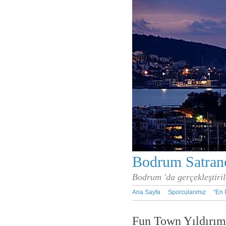
Bodrum Satranç
Bodrum 'da gerçekleştiril
Ana Sayfa
Sporcularımız
''En 
Fun Town Yıldırım