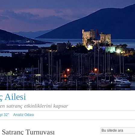
 Ailesi
en satranç etkinliklerini kapsar
İyi 32''
Analiz Odası
 Satranç Turnuvası