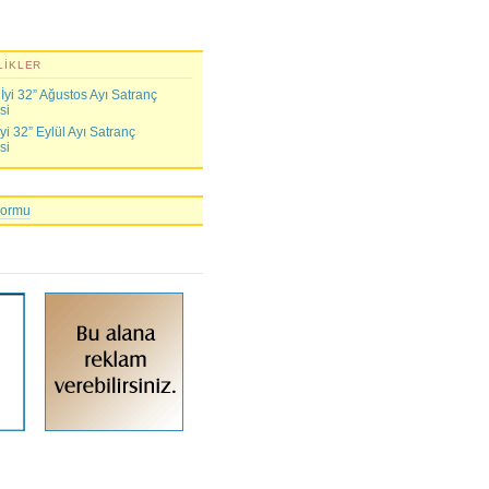
LIKLER
yi 32” Ağustos Ayı Satranç
si
i 32” Eylül Ayı Satranç
si
Formu