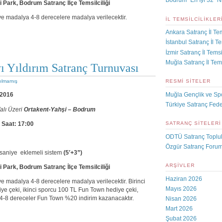
Bodrum “En İyi 32” N
 Park, Bodrum Satranç İlçe Temsilciliği
e madalya 4-8 derecelere madalya verilecektir.
İL TEMSILCILIKLER
Ankara Satranç İl Tem
İstanbul Satranç İl Te
İzmir Satranç İl Temsil
Muğla Satranç İl Tems
ı Yıldırım Satranç Turnuvası
RESMI SITELER
ılmamış
Muğla Gençlik ve Sp
 2016
Türkiye Satranç Fed
alı Üzeri
Ortakent-Yahşi – Bodrum
 Saat: 17:00
SATRANÇ SITELERI
ODTÜ Satranç Toplu
Özgür Satranç Foru
aniye eklemeli sistem
(5′+3”)
ARŞIVLER
 Park, Bodrum Satranç İlçe Temsilciliği
Haziran 2026
 madalya 4-8 derecelere madalya verilecektir. Birinci
Mayıs 2026
e çeki, ikinci sporcu 100 TL Fun Town hediye çeki,
4-8 dereceler Fun Town %20 indirim kazanacaktır.
Nisan 2026
Mart 2026
Şubat 2026