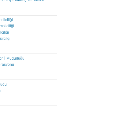
isan Ayı Satranç Turnuvası
I
silciliği
msilciliği
ciliği
ilcilği
or İl Müdürlüğü
erasyonu
luğu
m