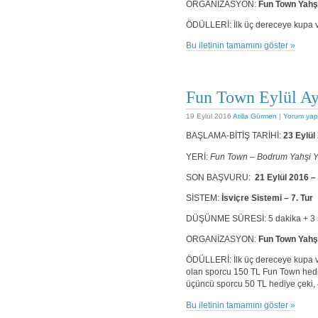
ORGANİZASYON:
Fun Town Yahşi
ÖDÜLLERİ: İlk üç dereceye kupa v
Bu iletinin tamamını göster »
Fun Town Eylül Ay
19 Eylül 2016
Atilla Gürmen
|
Yorum yap
BAŞLAMA-BİTİŞ TARİHİ:
23 Eylül
YERİ:
Fun Town – Bodrum Yahşi Y
SON BAŞVURU:
21 Eylül 2016 –
SİSTEM:
İsviçre Sistemi – 7. Tur
DÜŞÜNME SÜRESİ: 5 dakika + 3 s
ORGANİZASYON:
Fun Town Yahşi
ÖDÜLLERİ: İlk üç dereceye kupa ve
olan sporcu 150 TL Fun Town hediy
üçüncü sporcu 50 TL hediye çeki, 
Bu iletinin tamamını göster »