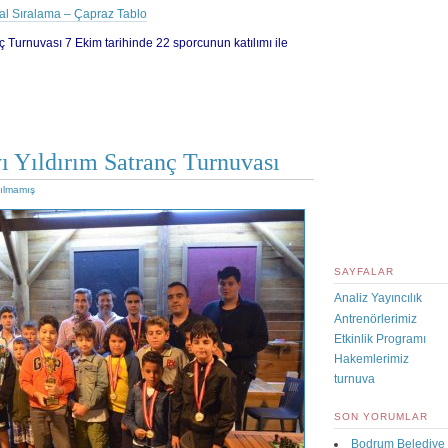
al Sıralama – Çapraz Tablo
 Turnuvası 7 Ekim tarihinde 22 sporcunun katılımı ile
ı Yıldırım Satranç Turnuvası
ılmamış
SAYFALAR
Analiz Yayıncılık
Antrenörlerimiz
Etkinlik Programı
Hakemlerimiz
turnuva
SON YORUMLAR
Bodrum Belediye 