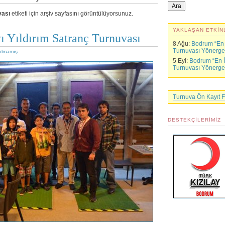
vası
etiketi için arşiv sayfasını görüntülüyorsunuz.
YAKLAŞAN ETKIN
 Yıldırım Satranç Turnuvası
8 Ağu:
Bodrum “En İ
Turnuvası Yönerge
ılmamış
5 Eyl:
Bodrum “En İy
Turnuvası Yönerge
Turnuva Ön Kayıt 
DESTEKÇILERIMIZ