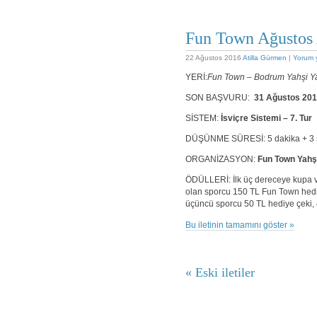
Fun Town Ağustos 
22 Ağustos 2016
Atilla Gürmen
|
Yorum 
YERİ:
Fun Town – Bodrum Yahşi Ya
SON BAŞVURU:
31 Ağustos 201
SİSTEM:
İsviçre Sistemi – 7. Tur
DÜŞÜNME SÜRESİ: 5 dakika + 3 s
ORGANİZASYON:
Fun Town Yahşi
ÖDÜLLERİ: İlk üç dereceye kupa ve
olan sporcu 150 TL Fun Town hediy
üçüncü sporcu 50 TL hediye çeki, 
Bu iletinin tamamını göster »
« Eski iletiler