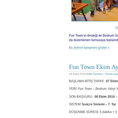
F
Fun Town’ın desteği ile Bodrum Sat
da düzenlenen turnuvaya toplamda
Bu iletinin tamamını göster »
Fun Town Ekim Ayı
19 Eylül 2016
Atilla Gürmen
|
Yorum yap
BAŞLAMA-BİTİŞ TARİHİ:
07 Ekim
YERİ:
Fun Town – Bodrum Yahşi Y
SON BAŞVURU:
06 Ekim 2016 –
SİSTEM:
İsviçre Sistemi – 7. Tur
DÜŞÜNME SÜRESİ: 5 dakika + 3 s