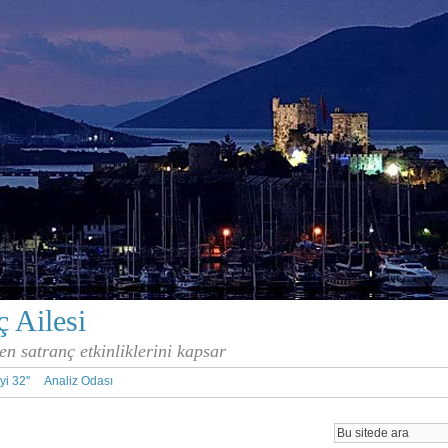
 Ailesi
en satranç etkinliklerini kapsar
İyi 32''
Analiz Odası