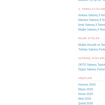
Bodrum “En İyi 32” N
İL TEMSILCILIKLER
Ankara Satranç İl Tem
İstanbul Satranç İl Te
İzmir Satranç İl Temsil
Muğla Satranç İl Tems
RESMI SITELER
Muğla Gençlik ve Sp
Türkiye Satranç Fed
SATRANÇ SITELERI
ODTÜ Satranç Toplu
Özgür Satranç Foru
ARŞIVLER
Haziran 2026
Mayıs 2026
Nisan 2026
Mart 2026
Şubat 2026