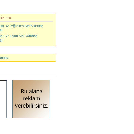
LIKLER
yi 32” Ağustos Ayı Satranç
si
i 32” Eylül Ayı Satranç
si
Formu