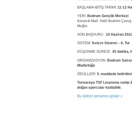
BAŞLAMA-BİTİŞ TARİHİ:
11-12 Ha
YERİ:
Bodrum Gençlik Merkezi
Konacık Mah. Halil İbrahim Çavuş
Muğla
SON BAŞVURU:
10 Haziran 2022
SİSTEM:
İsviçre Sistemi – 6. Tur
DÜŞÜNME SÜRESİ:
45 dakika, 
ORGANİZASYON:
Bodrum Satranç
Müdürlüğü
ÖDÜLLERİ:
5. maddede belirtilmiş
Turnuvaya TSF Lisansına sahip 20
doğan sporcular katılabilir.
Bu iletinin tamamını göster »