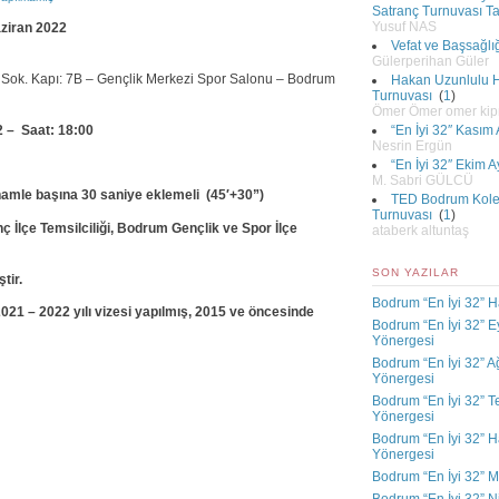
Satranç Turnuvası 
Yusuf NAS
ziran 2022
Vefat ve Başsağlı
Gülerperihan Güler
 Sok. Kapı: 7B – Gençlik Merkezi Spor Salonu – Bodrum
Hakan Uzunlulu Hı
Turnuvası
(
1
)
Ömer Ömer omer ki
“En İyi 32″ Kasım
 – Saat: 18:00
Nesrin Ergün
“En İyi 32″ Ekim 
M. Sabri GÜLCÜ
hamle başına 30 saniye eklemeli (45′+30”)
TED Bodrum Kolej
Turnuvası
(
1
)
 İlçe Temsilciliği, Bodrum Gençlik ve Spor İlçe
ataberk altuntaş
SON YAZILAR
tir.
Bodrum “En İyi 32” H
21 – 2022 yılı vizesi yapılmış, 2015 ve öncesinde
Bodrum “En İyi 32” E
Yönergesi
Bodrum “En İyi 32” A
Yönergesi
Bodrum “En İyi 32” 
Yönergesi
Bodrum “En İyi 32” H
Yönergesi
Bodrum “En İyi 32” M