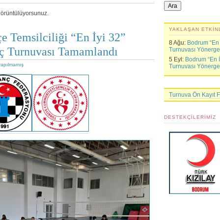
 görüntülüyorsunuz.
YAKLAŞAN ETKIN
e Temsilciliği “En İyi 32”
8 Ağu:
Bodrum “En İ
nç Turnuvası Tamamlandı
Turnuvası Yönerge
5 Eyl:
Bodrum “En İy
yapılmamış
Turnuvası Yönerge
Turnuva Ön Kayıt 
DESTEKÇILERIMIZ