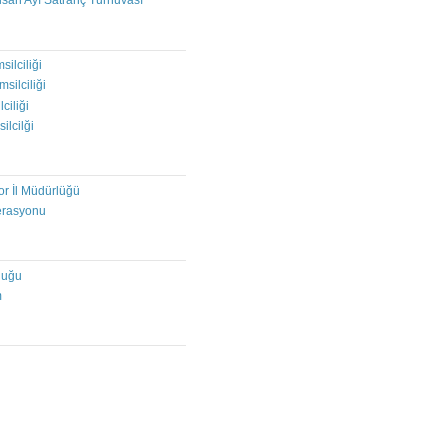
isan Ayı Satranç Turnuvası
I
silciliği
msilciliği
ciliği
ilcilği
or İl Müdürlüğü
erasyonu
luğu
m