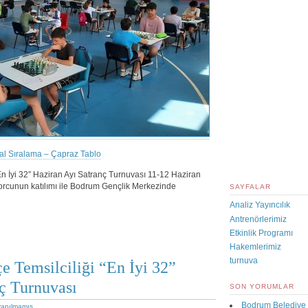
al Sıralama – Çapraz Tablo
En İyi 32″ Haziran Ayı Satranç Turnuvası 11-12 Haziran
orcunun katılımı ile Bodrum Gençlik Merkezinde
SAYFALAR
Analiz Yayıncılık
Antrenörlerimiz
Etkinlik Programı
Hakemlerimiz
turnuva
e Temsilciliği “En İyi 32”
ç Turnuvası
SON YORUMLAR
Bodrum Belediye 
yapılmamış