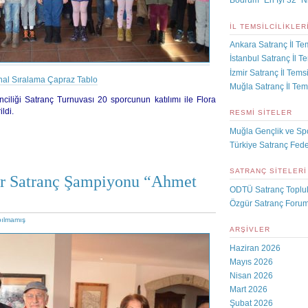
Bodrum “En İyi 32” N
İL TEMSILCILIKLER
Ankara Satranç İl Tem
İstanbul Satranç İl Te
İzmir Satranç İl Temsil
nal Sıralama Çapraz Tablo
Muğla Satranç İl Tems
ciliği Satranç Turnuvası 20 sporcunun katılımı ile Flora
ldi.
RESMI SITELER
Muğla Gençlik ve Sp
Türkiye Satranç Fed
SATRANÇ SITELERI
r Satranç Şampiyonu “Ahmet
ODTÜ Satranç Toplu
Özgür Satranç Foru
pılmamış
ARŞIVLER
Haziran 2026
Mayıs 2026
Nisan 2026
Mart 2026
Şubat 2026