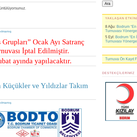
rüntülüyorsunuz.
YAKLAŞAN ETKIN
8 Ağu:
Bodrum “En İ
Turnuvası Yönerge
pılmamış
5 Eyl:
Bodrum “En İy
 Grupları” Ocak Ayı Satranç
Turnuvası Yönerge
nuvası İptal Edilmiştir.
bat ayında yapılacaktır.
Turnuva Ön Kayıt 
DESTEKÇILERIMIZ
Küçükler ve Yıldızlar Takım
pılmamış