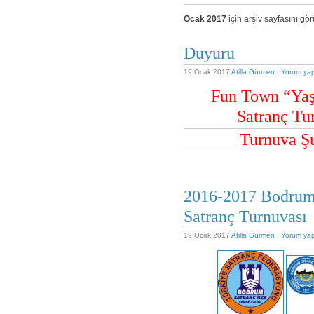
Ocak 2017
için arşiv sayfasını gö
Duyuru
19 Ocak 2017
Atilla Gürmen
|
Yorum ya
Fun Town “Yaş
Satranç Tur
Turnuva Şu
2016-2017 Bodrum 
Satranç Turnuvası
19 Ocak 2017
Atilla Gürmen
|
Yorum ya