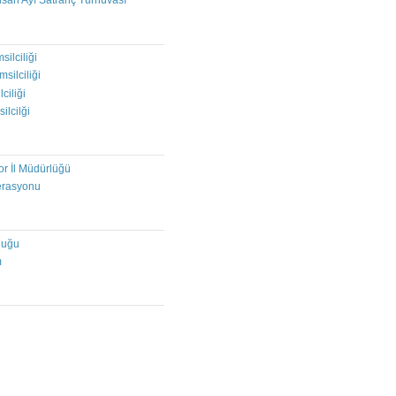
isan Ayı Satranç Turnuvası
I
silciliği
msilciliği
ciliği
ilcilği
or İl Müdürlüğü
erasyonu
luğu
m