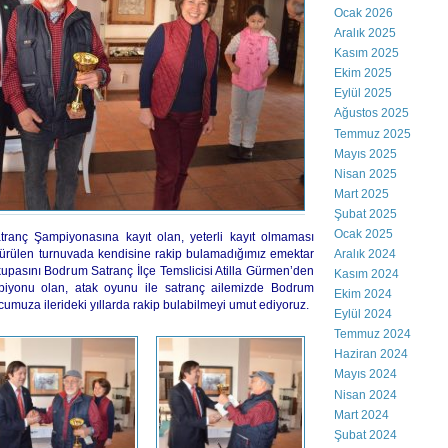
Ocak 2026
Aralık 2025
Kasım 2025
Ekim 2025
Eylül 2025
Ağustos 2025
Temmuz 2025
Mayıs 2025
Nisan 2025
Mart 2025
Şubat 2025
Ocak 2025
ranç Şampiyonasına kayıt olan, yeterli kayıt olmaması
üştürülen turnuvada kendisine rakip bulamadığımız emektar
Aralık 2024
asını Bodrum Satranç İlçe Temslicisi Atilla Gürmen’den
Kasım 2024
iyonu olan, atak oyunu ile satranç ailemizde Bodrum
Ekim 2024
cumuza ilerideki yıllarda rakip bulabilmeyi umut ediyoruz.
Eylül 2024
Temmuz 2024
Haziran 2024
Mayıs 2024
Nisan 2024
Mart 2024
Şubat 2024