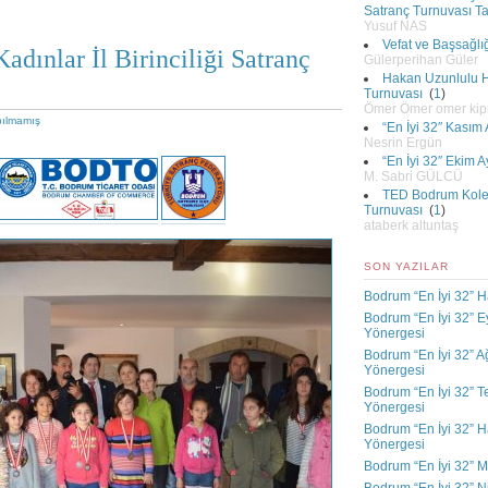
Satranç Turnuvası 
Yusuf NAS
Vefat ve Başsağlı
dınlar İl Birinciliği Satranç
Gülerperihan Güler
Hakan Uzunlulu Hı
Turnuvası
(
1
)
Ömer Ömer omer ki
pılmamış
“En İyi 32″ Kasım
Nesrin Ergün
“En İyi 32″ Ekim 
M. Sabri GÜLCÜ
TED Bodrum Kolej
Turnuvası
(
1
)
ataberk altuntaş
SON YAZILAR
Bodrum “En İyi 32” H
Bodrum “En İyi 32” E
Yönergesi
Bodrum “En İyi 32” A
Yönergesi
Bodrum “En İyi 32” 
Yönergesi
Bodrum “En İyi 32” H
Yönergesi
Bodrum “En İyi 32” M