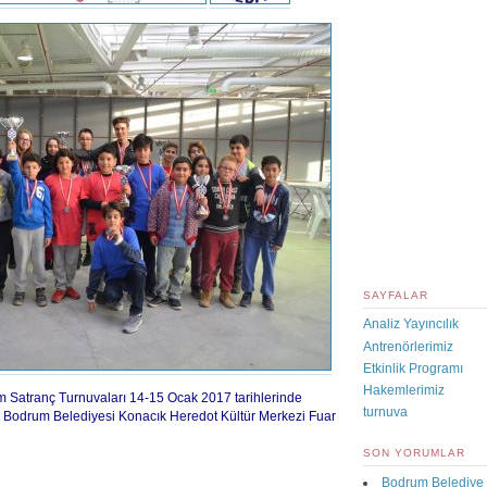
SAYFALAR
Analiz Yayıncılık
Antrenörlerimiz
Etkinlik Programı
Hakemlerimiz
m Satranç Turnuvaları 14-15 Ocak 2017 tarihlerinde
turnuva
e Bodrum Belediyesi Konacık Heredot Kültür Merkezi Fuar
SON YORUMLAR
Bodrum Belediye 