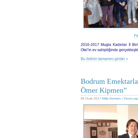
Fi
2016-2017 Mugla Kadınlar İl Birin
Otel’in ev sahipliğinde gerçekleştiri
Bu iletinin tamamını göster »
Bodrum Emektarla
Ömer Kipmen”
09 Ocak 2017
Atilla Gürmen
|
Yorum ya