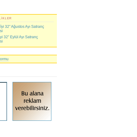
LIKLER
yi 32” Ağustos Ayı Satranç
si
i 32” Eylül Ayı Satranç
si
Formu