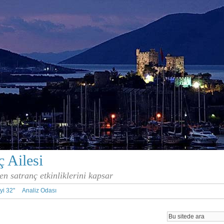
 Ailesi
en satranç etkinliklerini kapsar
İyi 32''
Analiz Odası