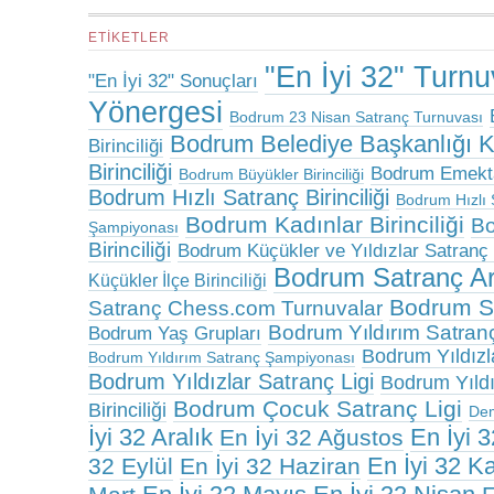
ETIKETLER
"En İyi 32" Turn
"En İyi 32" Sonuçları
Yönergesi
Bodrum 23 Nisan Satranç Turnuvası
Bodrum Belediye Başkanlığı 
Birinciliği
Birinciliği
Bodrum Emektar
Bodrum Büyükler Birinciliği
Bodrum Hızlı Satranç Birinciliği
Bodrum Hızlı 
Bodrum Kadınlar Birinciliği
Bo
Şampiyonası
Birinciliği
Bodrum Küçükler ve Yıldızlar Satranç B
Bodrum Satranç A
Küçükler İlçe Birinciliği
Bodrum Sa
Satranç Chess.com Turnuvalar
Bodrum Yıldırım Satranç 
Bodrum Yaş Grupları
Bodrum Yıldızlar
Bodrum Yıldırım Satranç Şampiyonası
Bodrum Yıldızlar Satranç Ligi
Bodrum Yıldız
Bodrum Çocuk Satranç Ligi
Birinciliği
De
İyi 32 Aralık
En İyi 
En İyi 32 Ağustos
En İyi 32 K
32 Eylül
En İyi 32 Haziran