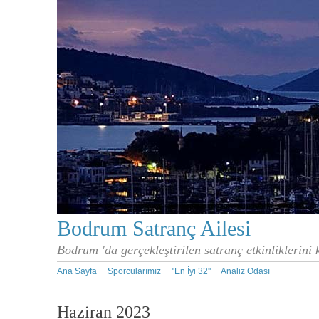
Bodrum Satranç Ailesi
Bodrum 'da gerçekleştirilen satranç etkinliklerini
Ana Sayfa
Sporcularımız
''En İyi 32''
Analiz Odası
Haziran 2023