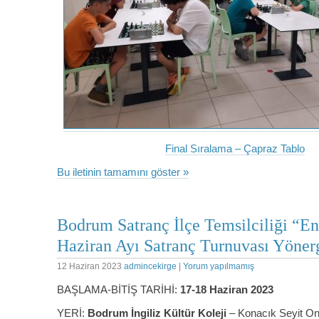
Final Sıralama – Çapraz Tablo
Bu iletinin tamamını göster »
Bodrum Satranç İlçe Temsilciliği “En
Haziran Ayı Satranç Turnuvası Yöner
12 Haziran 2023
admincekirge
|
Yorum yapılmamış
BAŞLAMA-BİTİŞ TARİHİ:
17-18 Haziran 2023
YERİ:
Bodrum İngiliz Kültür Koleji
– Konacık Seyit On