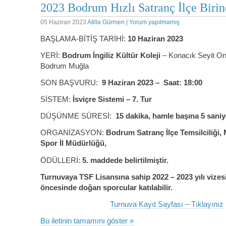
2023 Bodrum Hızlı Satranç İlçe Birinc
05 Haziran 2023
Atilla Gürmen
|
Yorum yapılmamış
BAŞLAMA-BİTİŞ TARİHİ:
10 Haziran 2023
YERİ:
Bodrum İngiliz Kültür Koleji
– Konacık Seyit On
Bodrum Muğla
SON BAŞVURU:
9 Haziran 2023 – Saat: 18:00
SİSTEM:
İsviçre Sistemi – 7. Tur
DÜŞÜNME SÜRESİ:
15 dakika, hamle başına 5 saniy
ORGANİZASYON:
Bodrum Satranç İlçe Temsilciliği,
Spor İl Müdürlüğü,
ÖDÜLLERİ:
5. maddede belirtilmiştir.
Turnuvaya TSF Lisansına sahip 2022 – 2023 yılı vizesi
öncesinde doğan sporcular katılabilir.
Turnuva Kayıt Sayfası – Tıklayınız
Bu iletinin tamamını göster »