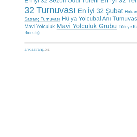
En İyi 32 T
En İyi 32 Sezon Ödül Töreni
32 Turnuvası
En İyi 32 Şubat
Hakan
Hülya Yolcubal Anı Turnuvas
Satranç Turnuvası
Mavi Yolculuk Grubu
Mavi Yolculuk
Türkiye K
Birinciliği
arık
.
satranç
.biz