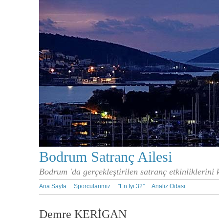
Bodrum Satranç Ailesi
Bodrum 'da gerçekleştirilen satranç etkinliklerini
Ana Sayfa
Sporcularımız
''En İyi 32''
Analiz Odası
Demre KERİGAN