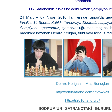
Tamamladı.
Türk Satrancının Zirvesine adını yazan Şampiyonum
24 Mart – 07 Nisan 2010 Tarihlerinde Sinop’da gerçe
Finaline 14 Sporcu Katıldı. Turnuvaya 13.sırada başlaya
Şampiyonu sporcumuz,
şampiyonluğu son maçına k
maçınıda kazanan Demre Kerigan, turnuvayı ikinci sıra
Demre Kerigan’ın Maç Sonuçları
http://odtusatranc.com/tr/?p=528
http://tr2010.tsf.org.tr/
BODRUM’UN SATRANÇTAKİ GURURU