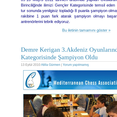
Birinciliğinde ilimizi Gençler Kategorisinde temsil 
tur sonunda yenilgisiz topladığı 8 puanla şampiyon olma
rakibine 1 puan fark atarak şampiyon olmayı baş
antrenörlerini tebrik ediyoruz.
Bu iletinin tamamını göster »
Demre Kerigan 3.Akdeniz Oyunlarınd
Kategorisinde Şampiyon Oldu
13 Eylül 2010
Atilla Gürmen
|
Yorum yapılmamış