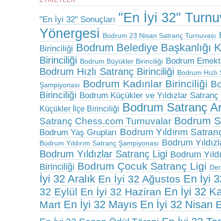
ETIKETLER
"En İyi 32" Turn
"En İyi 32" Sonuçları
Yönergesi
Bodrum 23 Nisan Satranç Turnuvası
Bodrum Belediye Başkanlığı 
Birinciliği
Birinciliği
Bodrum Emektar
Bodrum Büyükler Birinciliği
Bodrum Hızlı Satranç Birinciliği
Bodrum Hızlı 
Bodrum Kadınlar Birinciliği
Bo
Şampiyonası
Birinciliği
Bodrum Küçükler ve Yıldızlar Satranç B
Bodrum Satranç A
Küçükler İlçe Birinciliği
Bodrum Sa
Satranç Chess.com Turnuvalar
Bodrum Yıldırım Satranç 
Bodrum Yaş Grupları
Bodrum Yıldızlar
Bodrum Yıldırım Satranç Şampiyonası
Bodrum Yıldızlar Satranç Ligi
Bodrum Yıldız
Bodrum Çocuk Satranç Ligi
Birinciliği
De
İyi 32 Aralık
En İyi 
En İyi 32 Ağustos
En İyi 32 K
32 Eylül
En İyi 32 Haziran
En İyi 32 Mayıs
En İyi 32 Nisan
Mart
E