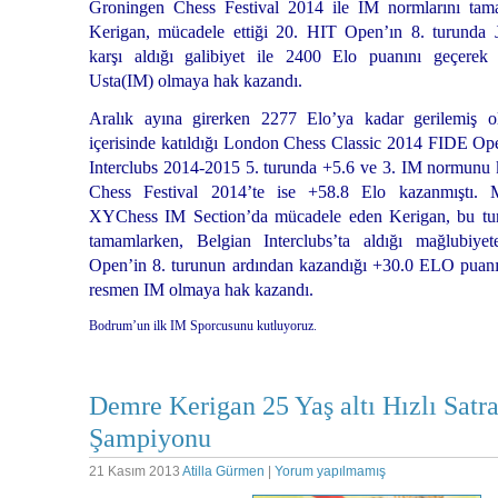
Groningen Chess Festival 2014 ile IM normlarını t
Kerigan, mücadele ettiği 20. HIT Open’ın 8. turunda J
karşı aldığı galibiyet ile 2400 Elo puanını geçerek 
Usta(IM) olmaya hak kazandı.
Aralık ayına girerken 2277 Elo’ya kadar gerilemiş 
içerisinde katıldığı London Chess Classic 2014 FIDE Op
Interclubs 2014-2015 5. turunda +5.6 ve 3. IM normunu
Chess Festival 2014’te ise +58.8 Elo kazanmıştı. M
XYChess IM Section’da mücadele eden Kerigan, bu tur
tamamlarken, Belgian Interclubs’ta aldığı mağlubiy
Open’in 8. turunun ardından kazandığı +30.0 ELO puanı 
resmen IM olmaya hak kazandı.
Bodrum’un ilk IM Sporcusunu kutluyoruz.
Demre Kerigan 25 Yaş altı Hızlı Satr
Şampiyonu
21 Kasım 2013
Atilla Gürmen
|
Yorum yapılmamış