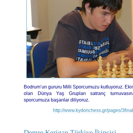
Bodrum’un gururu Milli Sporcumuzu kutluyoruz. Eki
olan Dünya Yaş Grupları satranç turnuvasın
sporcumuza başarılar diliyoruz.
http://www.kydonchess.gr/pages/3final
Demre Kerigan Türkiye İkincisi