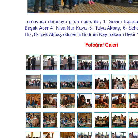
Turnuvada dereceye giren sporcular; 1- Sevim Isparta
Başak Acar 4- Nisa Nur Kaya, 5- Talya Akbaş, 6- Sehe
Hız, 8- İpek Akbaş ödüllerini Bodrum Kaymakamı Bekir 
Fotoğraf Galeri