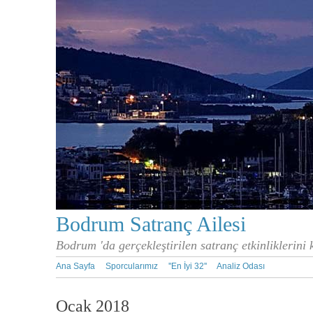
Bodrum Satranç Ailesi
Bodrum 'da gerçekleştirilen satranç etkinliklerini
Ana Sayfa
Sporcularımız
''En İyi 32''
Analiz Odası
Ocak 2018