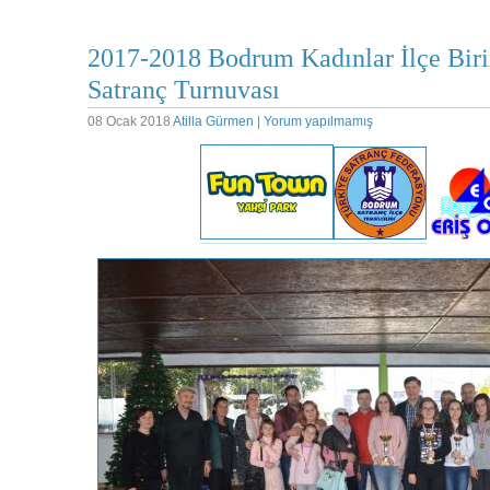
2017-2018 Bodrum Kadınlar İlçe Biri
Satranç Turnuvası
08 Ocak 2018
Atilla Gürmen
|
Yorum yapılmamış