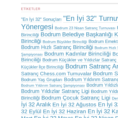
ETIKETLER
"En İyi 32" Turn
"En İyi 32" Sonuçları
Yönergesi
Bodrum 23 Nisan Satranç Turnuvası
Bodrum Belediye Başkanlığı 
Birinciliği
Birinciliği
Bodrum Emektar
Bodrum Büyükler Birinciliği
Bodrum Hızlı Satranç Birinciliği
Bodrum Hızlı 
Bodrum Kadınlar Birinciliği
Bo
Şampiyonası
Birinciliği
Bodrum Küçükler ve Yıldızlar Satranç B
Bodrum Satranç A
Küçükler İlçe Birinciliği
Bodrum Sa
Satranç Chess.com Turnuvalar
Bodrum Yıldırım Satranç 
Bodrum Yaş Grupları
Bodrum Yıldızlar
Bodrum Yıldırım Satranç Şampiyonası
Bodrum Yıldızlar Satranç Ligi
Bodrum Yıldız
Bodrum Çocuk Satranç Ligi
Birinciliği
De
İyi 32 Aralık
En İyi 
En İyi 32 Ağustos
En İyi 32 K
32 Eylül
En İyi 32 Haziran