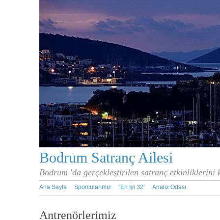
Bodrum Satranç Ailesi
Bodrum 'da gerçekleştirilen satranç etkinliklerini
Ana Sayfa
Sporcularımız
''En İyi 32''
Analiz Odası
Antrenörlerimiz