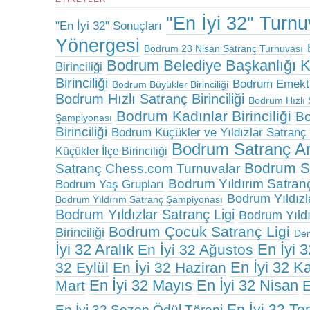
"En İyi 32" Turn
"En İyi 32" Sonuçları
Yönergesi
Bodrum 23 Nisan Satranç Turnuvası
Bodrum Belediye Başkanlığı 
Birinciliği
Birinciliği
Bodrum Emektar
Bodrum Büyükler Birinciliği
Bodrum Hızlı Satranç Birinciliği
Bodrum Hızlı 
Bodrum Kadınlar Birinciliği
Bo
Şampiyonası
Birinciliği
Bodrum Küçükler ve Yıldızlar Satranç B
Bodrum Satranç A
Küçükler İlçe Birinciliği
Bodrum Sa
Satranç Chess.com Turnuvalar
Bodrum Yıldırım Satranç 
Bodrum Yaş Grupları
Bodrum Yıldızlar
Bodrum Yıldırım Satranç Şampiyonası
Bodrum Yıldızlar Satranç Ligi
Bodrum Yıldız
Bodrum Çocuk Satranç Ligi
Birinciliği
De
İyi 32 Aralık
En İyi 
En İyi 32 Ağustos
En İyi 32 K
32 Eylül
En İyi 32 Haziran
En İyi 32 Mayıs
En İyi 32 Nisan
Mart
E
En İyi 32 T
En İyi 32 Sezon Ödül Töreni