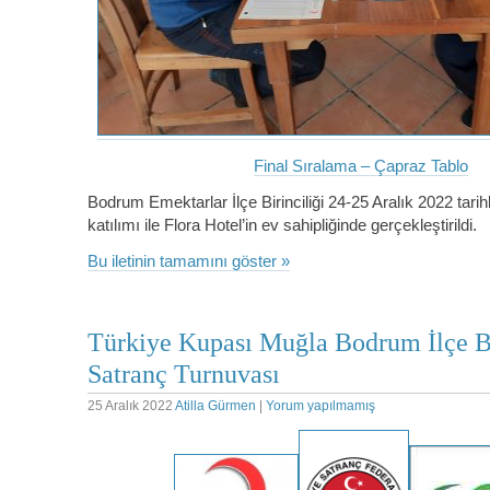
Final Sıralama – Çapraz Tablo
Bodrum Emektarlar İlçe Birinciliği 24-25 Aralık 2022 tari
katılımı ile Flora Hotel’in ev sahipliğinde gerçekleştirildi.
Bu iletinin tamamını göster »
Türkiye Kupası Muğla Bodrum İlçe Bi
Satranç Turnuvası
25 Aralık 2022
Atilla Gürmen
|
Yorum yapılmamış