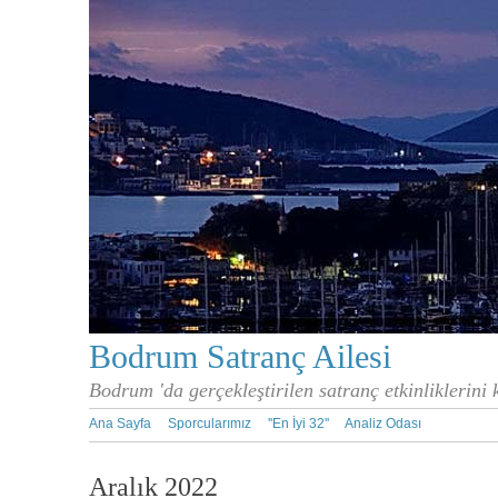
Bodrum Satranç Ailesi
Bodrum 'da gerçekleştirilen satranç etkinliklerini
Ana Sayfa
Sporcularımız
''En İyi 32''
Analiz Odası
Aralık 2022