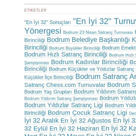
ETIKETLER
"En İyi 32" Turn
"En İyi 32" Sonuçları
Yönergesi
Bodrum 23 Nisan Satranç Turnuvası
Bodrum Belediye Başkanlığı 
Birinciliği
Birinciliği
Bodrum Emektar
Bodrum Büyükler Birinciliği
Bodrum Hızlı Satranç Birinciliği
Bodrum Hızlı 
Bodrum Kadınlar Birinciliği
Bo
Şampiyonası
Birinciliği
Bodrum Küçükler ve Yıldızlar Satranç B
Bodrum Satranç A
Küçükler İlçe Birinciliği
Bodrum Sa
Satranç Chess.com Turnuvalar
Bodrum Yıldırım Satranç 
Bodrum Yaş Grupları
Bodrum Yıldızlar
Bodrum Yıldırım Satranç Şampiyonası
Bodrum Yıldızlar Satranç Ligi
Bodrum Yıldız
Bodrum Çocuk Satranç Ligi
Birinciliği
De
İyi 32 Aralık
En İyi 
En İyi 32 Ağustos
En İyi 32 K
32 Eylül
En İyi 32 Haziran