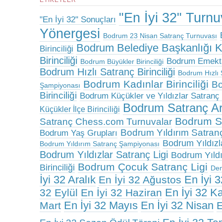
ETIKETLER
"En İyi 32" Turn
"En İyi 32" Sonuçları
Yönergesi
Bodrum 23 Nisan Satranç Turnuvası
Bodrum Belediye Başkanlığı 
Birinciliği
Birinciliği
Bodrum Emektar
Bodrum Büyükler Birinciliği
Bodrum Hızlı Satranç Birinciliği
Bodrum Hızlı 
Bodrum Kadınlar Birinciliği
Bo
Şampiyonası
Birinciliği
Bodrum Küçükler ve Yıldızlar Satranç B
Bodrum Satranç A
Küçükler İlçe Birinciliği
Bodrum Sa
Satranç Chess.com Turnuvalar
Bodrum Yıldırım Satranç 
Bodrum Yaş Grupları
Bodrum Yıldızlar
Bodrum Yıldırım Satranç Şampiyonası
Bodrum Yıldızlar Satranç Ligi
Bodrum Yıldız
Bodrum Çocuk Satranç Ligi
Birinciliği
De
İyi 32 Aralık
En İyi 
En İyi 32 Ağustos
En İyi 32 K
32 Eylül
En İyi 32 Haziran
En İyi 32 Mayıs
En İyi 32 Nisan
Mart
E