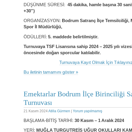
DÜŞÜNME SÜRESİ:
45 dakika, hamle başına 30 sani
+30”)
ORGANİZASYON:
Bodrum Satranç İlçe Temsilciliği,
Spor İl Müdürlüğü,
ÖDÜLLERİ:
5. maddede belirtilmiştir.
Turnuvaya TSF Lisansına sahip 2024 – 2025 yılı vizesi
öncesinde doğan sporcular katılabilir.
Turnuvaya Kayıt Olmak İçin Tıklayınız
Bu iletinin tamamını göster »
Emektarlar Bodrum İlçe Birinciliği S
Turnuvası
21 Kasım 2024
Atilla Gürmen
|
Yorum yapılmamış
BAŞLAMA-BİTİŞ TARİHİ:
30 Kasım – 1 Aralık 2024
YERİ:
MUĞLA TURGUTREİS UĞUR OKULLARI KA