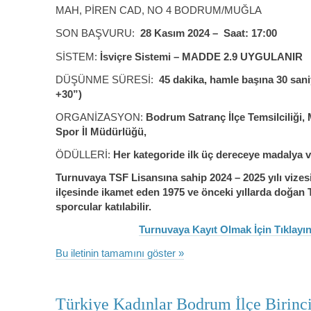
MAH, PİREN CAD, NO 4 BODRUM/MUĞLA
SON BAŞVURU:
28 Kasım 2024 – Saat: 17:00
SİSTEM:
İsviçre Sistemi – MADDE 2.9 UYGULANIR
DÜŞÜNME SÜRESİ:
45 dakika, hamle başına 30 sani
+30”)
ORGANİZASYON:
Bodrum Satranç İlçe Temsilciliği,
Spor İl Müdürlüğü,
ÖDÜLLERİ:
Her kategoride ilk üç dereceye madalya ve
Turnuvaya TSF Lisansına sahip 2024 – 2025 yılı vizes
ilçesinde ikamet eden 1975 ve önceki yıllarda doğan 
sporcular katılabilir.
Turnuvaya Kayıt Olmak İçin Tıklayın
Bu iletinin tamamını göster »
Türkiye Kadınlar Bodrum İlçe Birinci