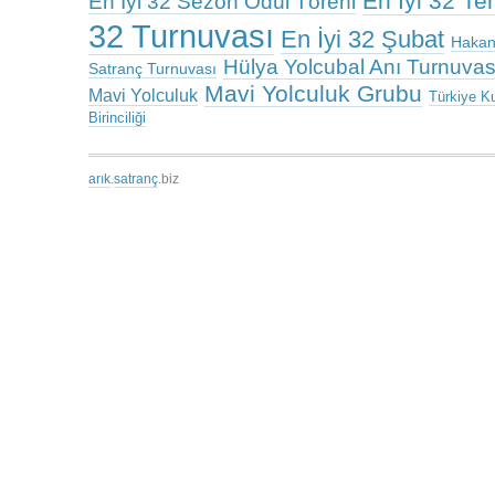
En İyi 32 T
En İyi 32 Sezon Ödül Töreni
32 Turnuvası
En İyi 32 Şubat
Hakan
Hülya Yolcubal Anı Turnuvas
Satranç Turnuvası
Mavi Yolculuk Grubu
Mavi Yolculuk
Türkiye K
Birinciliği
arık
.
satranç
.biz