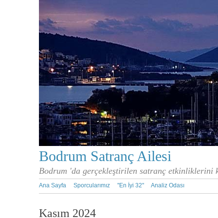
Bodrum Satranç Ailesi
Bodrum 'da gerçekleştirilen satranç etkinliklerini
Ana Sayfa
Sporcularımız
''En İyi 32''
Analiz Odası
Kasım 2024