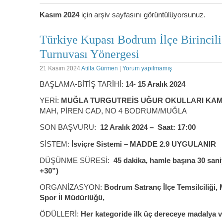
Kasım 2024
için arşiv sayfasını görüntülüyorsunuz.
Türkiye Kupası Bodrum İlçe Birincili
Turnuvası Yönergesi
21 Kasım 2024
Atilla Gürmen
|
Yorum yapılmamış
BAŞLAMA-BİTİŞ TARİHİ:
14- 15 Aralık 2024
YERİ:
MUĞLA TURGUTREİS UĞUR OKULLARI KA
MAH, PİREN CAD, NO 4 BODRUM/MUĞLA
SON BAŞVURU:
12 Aralık 2024 – Saat: 17:00
SİSTEM:
İsviçre Sistemi – MADDE 2.9 UYGULANIR
DÜŞÜNME SÜRESİ:
45 dakika, hamle başına 30 sani
+30”)
ORGANİZASYON:
Bodrum Satranç İlçe Temsilciliği,
Spor İl Müdürlüğü,
ÖDÜLLERİ:
Her kategoride ilk üç dereceye madalya ve