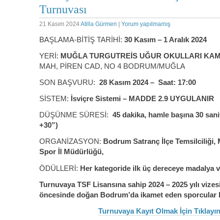
Turnuvası
21 Kasım 2024
Atilla Gürmen
|
Yorum yapılmamış
BAŞLAMA-BİTİŞ TARİHİ:
30 Kasım – 1 Aralık 2024
YERİ:
MUĞLA TURGUTREİS UĞUR OKULLARI KA
MAH, PİREN CAD, NO 4 BODRUM/MUĞLA
SON BAŞVURU:
28 Kasım 2024 – Saat: 17:00
SİSTEM:
İsviçre Sistemi – MADDE 2.9 UYGULANIR
DÜŞÜNME SÜRESİ:
45 dakika, hamle başına 30 sani
+30”)
ORGANİZASYON:
Bodrum Satranç İlçe Temsilciliği,
Spor İl Müdürlüğü,
ÖDÜLLERİ:
Her kategoride ilk üç dereceye madalya ve
Turnuvaya TSF Lisansına sahip 2024 – 2025 yılı vizesi
öncesinde doğan Bodrum’da ikamet eden sporcular kat
Turnuvaya Kayıt Olmak İçin Tıklayın