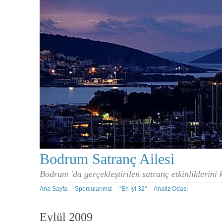
Bodrum Satranç Ailesi
Bodrum 'da gerçekleştirilen satranç etkinliklerini
Ana Sayfa
Sporcularımız
''En İyi 32''
Analiz Odası
Eylül 2009