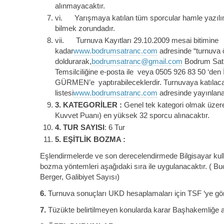
alınmayacaktır.
vi. Yarışmaya katılan tüm sporcular hamle yazılı
bilmek zorundadır.
vii. Turnuva Kayıtları 29.10.2009 mesai bitimine
kadar
www.bodrumsatranc.com
adresinde “turnuva 
doldurarak,
bodrumsatranc@gmail.com
Bodrum Satr
Temsilciliğine e-posta ile veya 0505 926 83 50 ‘den İl
GÜRMEN’e yaptırabileceklerdir. Turnuvaya katılaca
listesi
www.bodrumsatranc.com
adresinde yayınlana
3.
KATEGORİLER :
Genel tek kategori olmak üzer
Kuvvet Puanı) en yüksek 32 sporcu alınacaktır.
4.
TUR SAYISI
: 6 Tur
5.
EŞİTLİK BOZMA :
Eşlendirmelerde ve son derecelendirmede Bilgisayar kulla
bozma yöntemleri aşağıdaki sıra ile uygulanacaktır. ( Buc
Berger, Galibiyet Sayısı)
6.
Turnuva sonuçları UKD hesaplamaları için TSF ‘ye gönd
7.
Tüzükte belirtilmeyen konularda karar Başhakemliğe ait