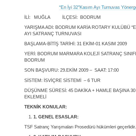
“En İyi 32″Kasım Ayı Turnuvas Yönerg
İLİ: MUĞLA İLÇESİ: BODRUM
YARIŞMA ADI: BODRUM KARİA ROTARY KULÜBÜ “EN
AYI SATRANÇ TURNUVASI
BAŞLAMA-BİTİŞ TARİHİ: 31 EKİM-01 KASIM 2009
YERİ: BODRUM MARMARA KOLEJİ SATRANÇ SINIFI
BODRUM
SON BAŞVURU: 29.EKİM 2009 – SAAT: 17:00
SİSTEM: İSVİÇRE SİSTEMİ – 6 TUR
DÜŞÜNME SÜRESİ: 45 DAKİKA + HAMLE BAŞINA 30
EKLEMELİ
TEKNİK KONULAR:
1.
GENEL ESASLAR:
TSF Satranç Yarışmaları Prosedürü hükümleri geçerlidir.