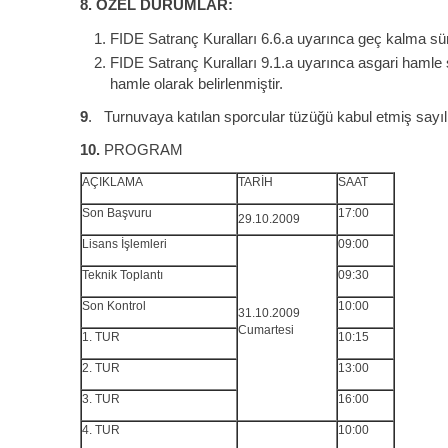
8.
ÖZEL DURUMLAR:
FIDE Satranç Kuralları 6.6.a uyarınca geç kalma sür
FIDE Satranç Kuralları 9.1.a uyarınca asgari hamle 
hamle olarak belirlenmiştir.
9
. Turnuvaya katılan sporcular tüzüğü kabul etmiş sayılı
10.
PROGRAM
AÇIKLAMA
TARİH
SAAT
Son Başvuru
17:00
29.10.2009
Lisans İşlemleri
09:00
Teknik Toplantı
09:30
Son Kontrol
10:00
31.10.2009
Cumartesi
1. TUR
10:15
2. TUR
13:00
3. TUR
16:00
4. TUR
10:00