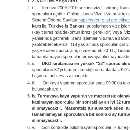
2.
KATILIM-BAŞVURU :
i. Turnuva 2009-2010 sezonu vizeli satranç lisans
sporculara açıktır. Online Lisans Vize Uzatmak için; 
Sistemi Ödeme Sayfası
https://secure.tsf.org.tr/lisa
kartı
ile,
Türkiye İş Bankası
şubelerinden vize işlem
(kayıt sırasında dekontun ibrazı gereklidir) veya Viz
yanlarında getirerek lisans işlemlerini turnuva salo
yaptırabileceklerdir. (18 yaş altında sporcular için v
yaş ve üzeri sporcular için vize ücreti 20 TL.) Lisans
tamamlamayan sporcular turnuvaya alınmayacaktır
ii.
UKD sıralaması en yüksek “32” sporcu alına
sporcuların 32’yi tamamlamadığı durumlarda UKD’si
başvuru tarihi esas alınacaktır.
iii. Ön kayıt yaptıran sporcular saat; 09:30’da tekn
bulunacaklardır.
iv.
Turnuvaya kayıt yaptıran ve mazeretsiz olana
katılmayan sporcular bir sonraki ay en iyi 32 tur
alınmayacaktır. Mazeretsiz turnuva terk eden, t
tamamlamayan sporcularda bir sonraki ay turnu
alınmayacaktır.
v. Son kontrolde bulunmayan sporcular ilk tur eş