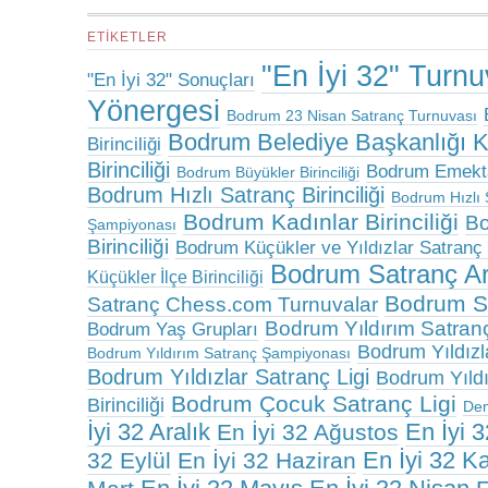
ETIKETLER
"En İyi 32" Turn
"En İyi 32" Sonuçları
Yönergesi
Bodrum 23 Nisan Satranç Turnuvası
Bodrum Belediye Başkanlığı 
Birinciliği
Birinciliği
Bodrum Emektar
Bodrum Büyükler Birinciliği
Bodrum Hızlı Satranç Birinciliği
Bodrum Hızlı 
Bodrum Kadınlar Birinciliği
Bo
Şampiyonası
Birinciliği
Bodrum Küçükler ve Yıldızlar Satranç B
Bodrum Satranç A
Küçükler İlçe Birinciliği
Bodrum Sa
Satranç Chess.com Turnuvalar
Bodrum Yıldırım Satranç 
Bodrum Yaş Grupları
Bodrum Yıldızlar
Bodrum Yıldırım Satranç Şampiyonası
Bodrum Yıldızlar Satranç Ligi
Bodrum Yıldız
Bodrum Çocuk Satranç Ligi
Birinciliği
De
İyi 32 Aralık
En İyi 
En İyi 32 Ağustos
En İyi 32 K
32 Eylül
En İyi 32 Haziran