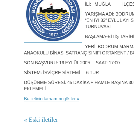
İLİ: MUĞLA İLÇES
YARIŞMA ADI: BODRU
“EN İYİ 32″ EYLÜL AYI
TURNUVASI
BAŞLAMA-BİTİŞ TARİHİ:
YERİ: BODRUM MARM
ANAOKULU BİNASI SATRANÇ SINIFI ORTAKENT /
SON BAŞVURU: 16.EYLÜL 2009 – SAAT: 17:00
SİSTEM: İSVİÇRE SİSTEMİ – 6 TUR
DÜŞÜNME SÜRESİ: 45 DAKİKA + HAMLE BAŞINA 30
EKLEMELİ
Bu iletinin tamamını göster »
« Eski iletiler