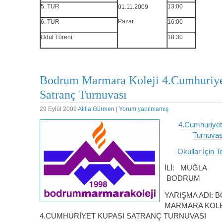
5. TUR
13:00
01.11.2009
Pazar
6. TUR
16:00
Ödül Töreni
18:30
Bodrum Marmara Koleji 4.Cumhuriye
Satranç Turnuvası
29 Eylül 2009
Atilla Gürmen
|
Yorum yapılmamış
4.Cumhuriyet
Turnuvas
Okullar İçin 
İLİ: MUĞLA 
BODRUM
YARIŞMA ADI:
MARMARA KOLE
4.CUMHURİYET KUPASI SATRANÇ TURNUVASI