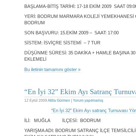
BAŞLAMA-BİTİŞ TARİHİ: 17-18 EKİM 2009 SAAT 09:0
YERİ: BODRUM MARMARA KOLEJİ YEMEKHANESİ 
BODRUM
SON BAŞVURU: 15.EKİM 2009 – SAAT: 17:00
SİSTEM: İSVİÇRE SİSTEMİ – 7 TUR
DÜŞÜNME SÜRESİ: 35 DAKİKA + HAMLE BAŞINA 30
EKLEMELİ
Bu iletinin tamamını göster »
“En İyi 32” Ekim Ayı Satranç Turnuv
12 Eylül 2009
Atilla Gürmen
|
Yorum yapılmamış
“En İyi 32” Ekim Ayı satranç Turnuvası Yö
İLİ: MUĞLA İLÇESİ: BODRUM
YARIŞMA ADI: BODRUM SATRANÇ İLÇE TEMSİLCİLİĞİ