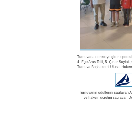
Turnuvada dereceye giren sporcula
4- Ege Aras Telli, 5- Çınar Saylak,
Turnuva Başhakemi Ulusal Hakem 
Turnuvanın ödüllerini sağlayan A
ve hakem ücretini sağlayan Dç