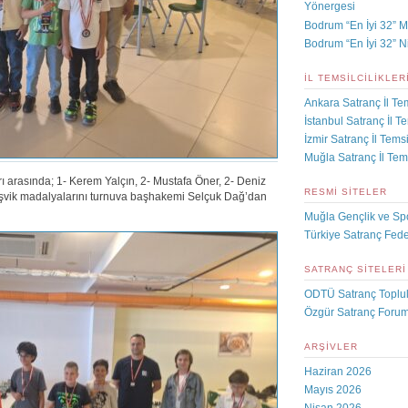
Yönergesi
Bodrum “En İyi 32” M
Bodrum “En İyi 32” N
İL TEMSILCILIKLER
Ankara Satranç İl Tem
İstanbul Satranç İl Te
İzmir Satranç İl Temsil
Muğla Satranç İl Tems
rı arasında; 1- Kerem Yalçın, 2- Mustafa Öner, 2- Deniz
RESMI SITELER
şvik madalyalarını turnuva başhakemi Selçuk Dağ’dan
Muğla Gençlik ve Sp
Türkiye Satranç Fed
SATRANÇ SITELERI
ODTÜ Satranç Toplu
Özgür Satranç Foru
ARŞIVLER
Haziran 2026
Mayıs 2026