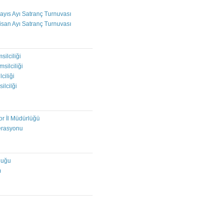
ayıs Ayı Satranç Turnuvası
isan Ayı Satranç Turnuvası
I
silciliği
msilciliği
ciliği
ilcilği
or İl Müdürlüğü
erasyonu
luğu
m