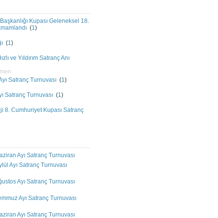
Başkanlığı Kupası Geleneksel 18.
Tamamlandı
(
1
)
ğı
(
1
)
zlı ve Yıldırım Satranç Anı
pmen
 Ayı Satranç Turnuvası
(
1
)
Ayı Satranç Turnuvası
(
1
)
i 8. Cumhuriyet Kupası Satranç
aziran Ayı Satranç Turnuvası
ylül Ayı Satranç Turnuvası
ğustos Ayı Satranç Turnuvası
Temmuz Ayı Satranç Turnuvası
aziran Ayı Satranç Turnuvası