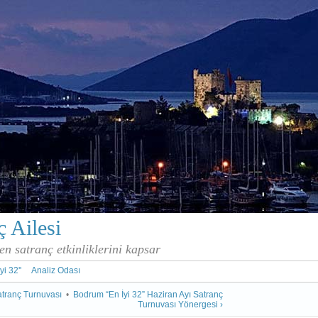
 Ailesi
en satranç etkinliklerini kapsar
İyi 32''
Analiz Odası
atranç Turnuvası
•
Bodrum “En İyi 32” Haziran Ayı Satranç
Turnuvası Yönergesi ›