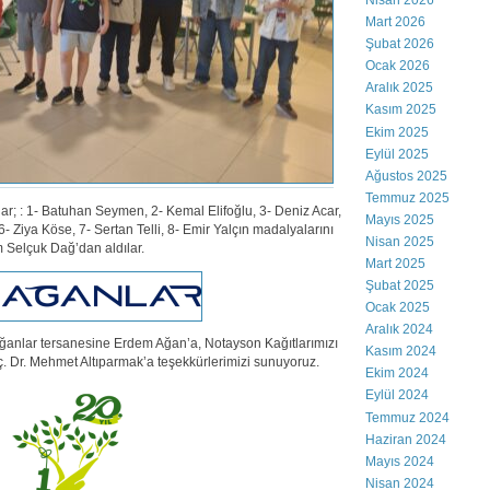
Nisan 2026
Mart 2026
Şubat 2026
Ocak 2026
Aralık 2025
Kasım 2025
Ekim 2025
Eylül 2025
Ağustos 2025
Temmuz 2025
r; : 1- Batuhan Seymen, 2- Kemal Elifoğlu, 3- Deniz Acar,
Mayıs 2025
 6- Ziya Köse, 7- Sertan Telli, 8- Emir Yalçın madalyalarını
Nisan 2025
Selçuk Dağ’dan aldılar.
Mart 2025
Şubat 2025
Ocak 2025
Aralık 2024
ğanlar tersanesine Erdem Ağan’a, Notayson Kağıtlarımızı
Kasım 2024
. Dr. Mehmet Altıparmak’a teşekkürlerimizi sunuyoruz.
Ekim 2024
Eylül 2024
Temmuz 2024
Haziran 2024
Mayıs 2024
Nisan 2024