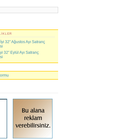
LIKLER
yi 32” Ağustos Ayı Satranç
si
i 32” Eylül Ayı Satranç
si
Formu