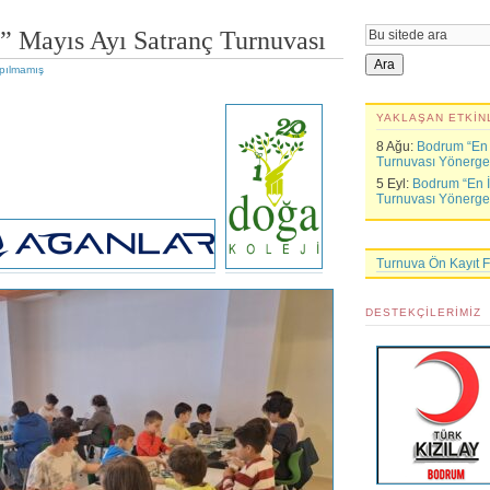
” Mayıs Ayı Satranç Turnuvası
pılmamış
YAKLAŞAN ETKIN
8 Ağu:
Bodrum “En İ
Turnuvası Yönerge
5 Eyl:
Bodrum “En İy
Turnuvası Yönerge
Turnuva Ön Kayıt 
DESTEKÇILERIMIZ