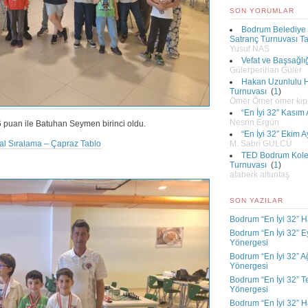
SON YORUMLAR
Bodrum Belediye 
Satranç Turnuvası 
Yusuf NAS
Vefat ve Başsağlı
Gülerperihan Güler
Hakan Uzunlulu Hı
Turnuvası
(
1
)
Ömer Ömer omer ki
“En İyi 32″ Kasım
Nesrin Ergün
6 puan ile Batuhan Seymen birinci oldu.
“En İyi 32″ Ekim 
M. Sabri GÜLCÜ
al Sıralama – Çapraz Tablo
TED Bodrum Kolej
Turnuvası
(
1
)
ataberk altuntaş
SON YAZILAR
Bodrum “En İyi 32” H
Bodrum “En İyi 32” E
Yönergesi
Bodrum “En İyi 32” A
Yönergesi
Bodrum “En İyi 32” 
Yönergesi
Bodrum “En İyi 32” H