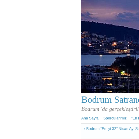
Bodrum Satranç
Bodrum 'da gerçekleştiril
Ana Sayfa
Sporcularımız
''En 
‹ Bodrum “En İyi 32” Nisan Ayı S